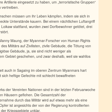
re Ar­tillerie eingesetzt zu haben, um „terroristische Gruppen“
 vertreiben.
Menschen müssen um ihr Leben kämpfen, indem sie sich in
deckte Unterstände kauern. Bei einem nächtlichen Luftangriff
 Loikaw stattfand, wurden zwei Dorfbewohner getötet, drei
stört.
te Manny Maung, der Myanmar-Forscher von Human Rights
des Militärs auf Zivilisten, zivile Gebäude, die Tötung von
ligiöse Gebäude, ja, sie sind nicht weniger als
sem Gebiet geschehen, und zwar deshalb, weil sie wahllos
rzeit auch in Sagaing im oberen Zentrum Myanmars hart
rt sich heftige Gefechte mit schlecht bewaffneten
rks der Vereinten Nationen sind in der letzten Februarwoche
ren Häusern geflohen. Die Gesamtzahl der
r­nahme durch das Militär wird auf etwas mehr als eine
Opfer ist ange­sichts der von der Regierung kontrollierten
der Kriegsgebiete unklar.