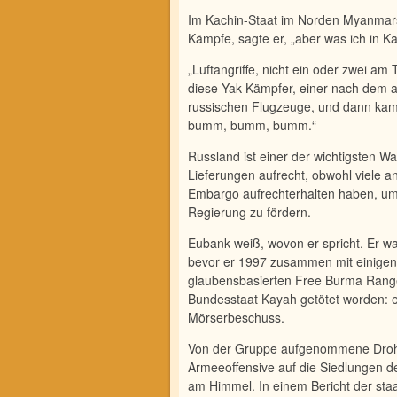
Im Kachin-Staat im Norden Myanmars 
Kämpfe, sagte er, „aber was ich in K
„Luftangriffe, nicht ein oder zwei a
diese Yak-Kämpfer, einer nach dem 
russischen Flugzeuge, und dann ka
bumm, bumm, bumm.“
Russland ist einer der wichtigsten Wa
Lieferungen auf­recht, obwohl viele
Embargo aufrechterhalten haben, um
Regierung zu fördern.
Eubank weiß, wovon er spricht. Er wa
bevor er 1997 zusammen mit einigen
glaubensbasierten Free Burma Ranger
Bundesstaat Kayah getötet worden: ei
Mörserbeschuss.
Von der Gruppe aufgenommene Droh
Armeeoffensive auf die Siedlungen 
am Himmel. In einem Bericht der sta