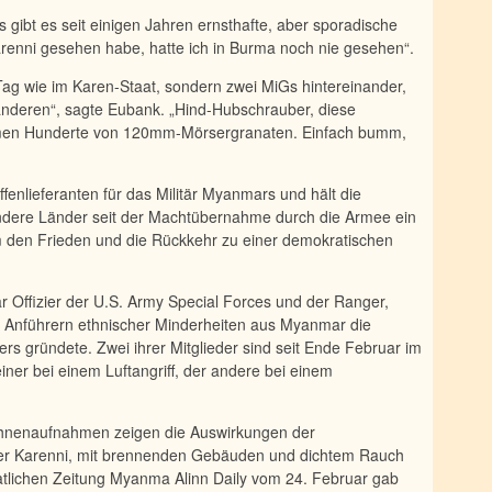
gibt es seit einigen Jahren ernsthafte, aber sporadische
arenni gesehen habe, hatte ich in Burma noch nie gesehen“.
m Tag wie im Karen-Staat, sondern zwei MiGs hintereinander,
anderen“, sagte Eubank. „Hind-Hubschrauber, diese
men Hunderte von 120mm-Mörsergranaten. Einfach bumm,
ffenlieferanten für das Militär Myanmars und hält die
 andere Länder seit der Machtübernahme durch die Armee ein
 den Frieden und die Rückkehr zu einer demokratischen
r Offizier der U.S. Army Special Forces und der Ranger,
 Anführern ethnischer Minderheiten aus Myanmar die
s gründete. Zwei ihrer Mitglieder sind seit Ende Februar im
ner bei einem Luftangriff, der andere bei einem
nenaufnahmen zeigen die Auswirkungen der
der Karenni, mit brennenden Gebäuden und dichtem Rauch
atlichen Zeitung Myanma Alinn Daily vom 24. Februar gab