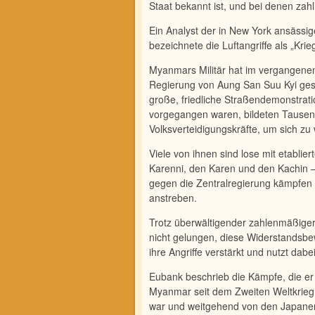
Staat bekannt ist, und bei denen zah
Ein Analyst der in New York ansäss
bezeichnete die Luftangriffe als „Kri
Myanmars Militär hat im vergangenen
Regierung von Aung San Suu Kyi ges
große, friedliche Straßen­demonstrat
vorgegangen waren, bildeten Tausen
Volksverteidigungskräfte, um sich zu
Viele von ihnen sind lose mit etabli
Karenni, den Karen und den Kachin –
gegen die Zentralregie­rung kämpfe
anstreben.
Trotz überwältigender zahlenmäßiger 
nicht gelun­gen, diese Widerstandsb
ihre Angriffe verstärkt und nutzt da
Eubank beschrieb die Kämpfe, die er 
Myanmar seit dem Zweiten Weltkrieg,
war und weitgehend von den Japaner