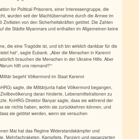
ion for Political Prisoners, einer Interessengruppe, die
cht, wurden seit der Machtübernahme durch die Armee im
 Zivilisten von den Sicherheitskräften getötet. Die Zahlen
auf die Städte Myanmars und enthalten im Allgemeinen keine
ne, die eine Tragödie ist, und ich bin wirklich dankbar für die
eleistet hat“, sagte Eubank. „Aber die Menschen in Karenni
natürlich brauchen die Menschen in der Ukraine Hilfe. Aber
Warum hilft uns niemand?'“
Militär begeht Völkermord im Staat Karenni
HRG) sagte, die Militärjunta habe Völkermord begangen,
 Zivilbevölkerung daran hinderte, Lebensmittelrationen zu
etzte. KnHRG-Direktor Banyar sagte, dass sie während der
ass sie nichts haben, wohin sie zurückkehren können, und
dass sie getötet werden, wenn sie versuchen
ngenen Mai hat das Regime Widerstandskämpfer und
rie, Mehrfachraketen, Kampfjets, Panzern und gepanzerten