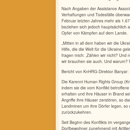
Nach Angaben der Assistance Associat
Verhaftungen und Todesfälle überwa
Februar letzten Jahres mehr als 1.670
beziehen sich jedoch hauptsächlich 
Opfer von Kämpfen auf dem Lande.
„Mitten in all dem haben wir die Ukrai
Hilfe, die die Welt für die Ukraine g
fragen mich: ‚Zäh­len wir nicht? Und 
wir brauchen sie auch. Und warum? 
Bericht von KnHRG-Direktor Banyar: 
Die Karenni Human Rights Group (Kn
indem sie die vom Konflikt betroffene
erhalten und ihre Häuser in Brand s
Angriffe ihre Häuser zerstören, so d
Landminen um ihre Dörfer legen, so 
zurückzukehren.
Seit Beginn des Konflikts im verga
Dorfbewohner zu­nehmend mit Artille