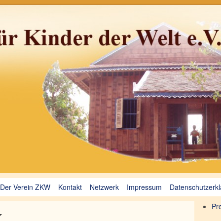
bodscha und Myanmar (Burma), Schule, Bildung, Unterkunft
 der Welt e.V.
Der Verein ZKW
Kontakt
Netzwerk
Impressum
Datenschutzerk
k
Pr