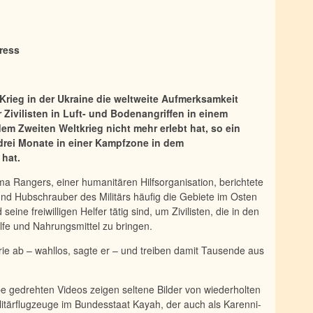
ress
eg in der Ukraine die weltweite Aufmerksamkeit
r Zivilisten in Luft- und Bodenangriffen in einem
em Zweiten Weltkrieg nicht mehr erlebt hat, so ein
st drei Monate in einer Kampfzone in dem
 hat.
a Rangers, einer humanitären Hilfsorganisation, berichtete
 und Hubschrauber des Militärs häufig die Gebiete im Osten
ine freiwilligen Helfer tätig sind, um Zivilisten, die in den
Hilfe und Nahrungsmittel zu bringen.
rie ab – wahllos, sagte er – und treiben damit Tausende aus
e gedrehten Videos zeigen seltene Bilder von wiederholten
litärflugzeuge im Bundesstaat Kayah, der auch als Karenni-