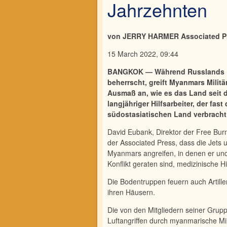
Jahrzehnten
von JERRY HARMER Associated P
15 March 2022, 09:44
BANGKOK — Während Russlands Kri
beherrscht, greift Myanmars Militä
Ausmaß an, wie es das Land seit d
langjähriger Hilfsarbeiter, der fa
südostasiatischen Land verbracht
David Eubank, Direktor der Free Burm
der Asso­ciated Press, dass die Jets
Myanmars angreifen, in denen er und se
Konflikt geraten sind, medizini­sche 
Die Bodentruppen feuern auch Artille
ihren Häu­sern.
Die von den Mitgliedern seiner Grupp
Luftangrif­fen durch myanmarische Mi