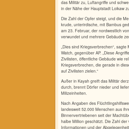
das Militär zu, Luftangriffe und schwe
in der Nähe der Hauptstadt Loikaw zu
Die Zahl der Opfer steigt, und die 
krude, unterir­dische, mit Bambus ge
am 23. Februar, der nordwestlich von
verwundet und mehrere Gebäu­de zer
„Dies sind Kriegsverbrechen“, sag
Watch, ge­genüber AP. „Diese Angriffe 
Zivilisten, öffentli­che Gebäude wie re
Kriegsverbrechen, die gerade in die
auf Zivilisten zielen.“
Außer in Kayah greift das Militär de
durch, brennt Dörfer nieder und liefe
Milizeinheiten.
Nach Angaben des Flüchtlingshilfswe
landes­weit 52.000 Menschen aus ih
Binnenvertriebenen seit der Machtübe
halbe Million geschätzt. Die Zahl der 
Informationen und der Abgelegenheit 